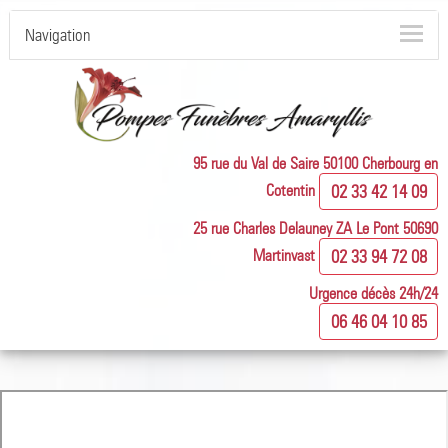
Navigation
95 rue du Val de Saire 50100 Cherbourg en
Cotentin
02 33 42 14 09
25 rue Charles Delauney ZA Le Pont 50690
Martinvast
02 33 94 72 08
Urgence décès 24h/24
06 46 04 10 85